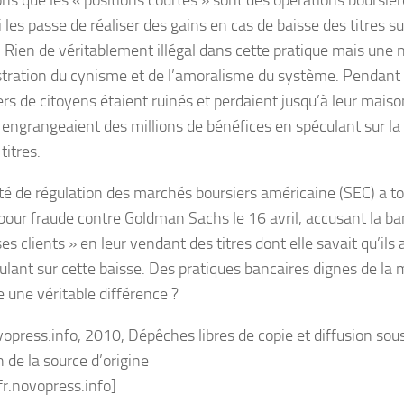
ns que les « positions courtes » sont des opérations boursiè
i les passe de réaliser des gains en cas de baisse des titres su
. Rien de véritablement illégal dans cette pratique mais une 
ration du cynisme et de l’amoralisme du système. Pendant 
ers de citoyens étaient ruinés et perdaient jusqu’à leur maiso
 engrangeaient des millions de bénéfices en spéculant sur la 
titres.
ité de régulation des marchés boursiers américaine (SEC) a to
 pour fraude contre Goldman Sachs le 16 avril, accusant la ba
es clients » en leur vendant des titres dont elle savait qu’ils 
ulant sur cette baisse. Des pratiques bancaires dignes de la 
e une véritable différence ?
vopress.info, 2010, Dépêches libres de copie et diffusion sou
 de la source d’origine
fr.novopress.info]