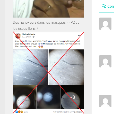
Com
Des nano-vers dans les masques FFP2 et
les écouvillons ?