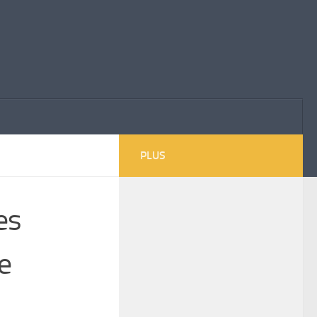
PLUS
es
se