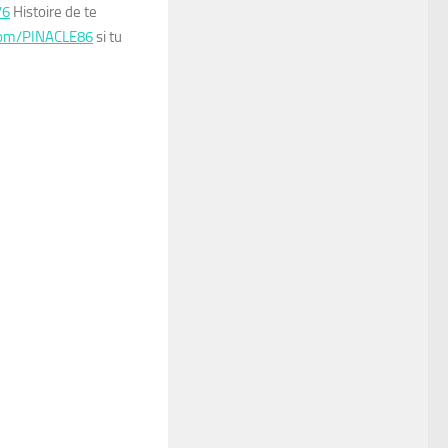
76
Histoire de te
com/PINACLE86
si tu