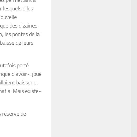
res permettant à
r lesquels elles
nouvelle
que des dizaines
n, les pontes de la
baisse de leurs
utefois porté
nque d’avoir « joué
allaient baisser et
mafia. Mais existe-
s réserve de