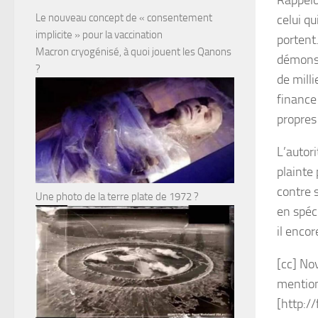
Rappelo
Le nouveau concept de « consentement
celui qu
implicite » pour la vaccination
portent
Macron cryogénisé, à quoi jouent les Qanons
démonst
?
de milli
finance
propres 
L’autor
plainte
contre s
Une photo de la terre plate de 1972 ?
en spéc
il encor
[cc] No
mention
[http://