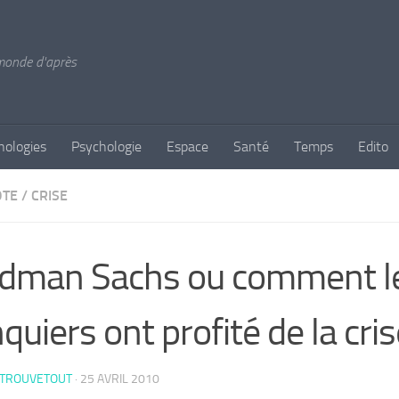
 monde d'après
nologies
Psychologie
Espace
Santé
Temps
Edito
OTE
/
CRISE
dman Sachs ou comment l
quiers ont profité de la cri
 TROUVETOUT
·
25 AVRIL 2010