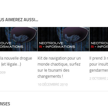
S AIMEREZ AUSSI...
 la nouvelle drogue
Kit de navigation pour un
Il prend 3
e (et légale…)
monde chaotique, surfez
pour insul
sur le tsunami des
gendarmes
2009
changements !
2 OCTOBRE 
10 DÉCEMBRE 2010
ONSES