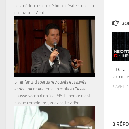
Les prédictions du médium brésilien Jucelino
da Luz pour Avril
VOU
I-Doser
virtuell
31 enfants disparus retrouvés et sauvés
7 AVRIL 
après une opération d’un mois au Texas.
Fausse vaccination à la télé. Et non ce n’est
pas un complot regardez cette vidéo !
3 RÉP