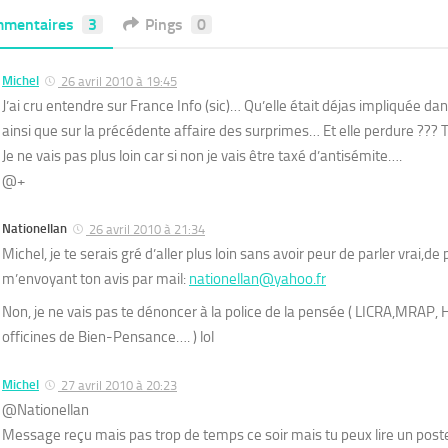
mentaires
3
Pings
0
Michel
26 avril 2010 à 19:45
J’ai cru entendre sur France Info (sic)… Qu’elle était déjas impliquée dan
ainsi que sur la précédente affaire des surprimes… Et elle perdure ??? Tr
Je ne vais pas plus loin car si non je vais être taxé d’antisémite….
@+
Nationellan
26 avril 2010 à 21:34
Michel, je te serais gré d’aller plus loin sans avoir peur de parler vrai,d
m’envoyant ton avis par mail:
nationellan@yahoo.fr
Non, je ne vais pas te dénoncer à la police de la pensée ( LICRA,MRAP,
officines de Bien-Pensance…. ) lol
Michel
27 avril 2010 à 20:23
@Nationellan
Message reçu mais pas trop de temps ce soir mais tu peux lire un po