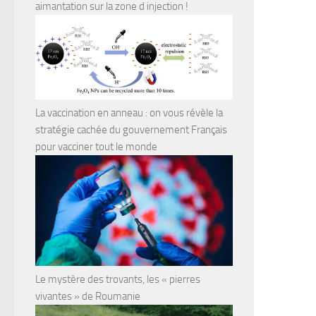
aimantation sur la zone d injection !
La vaccination en anneau : on vous révèle la
stratégie cachée du gouvernement Français
pour vacciner tout le monde
Le mystère des trovants, les « pierres
vivantes » de Roumanie