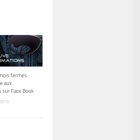
 mois fermes
te aux
 sur Face Book
2010