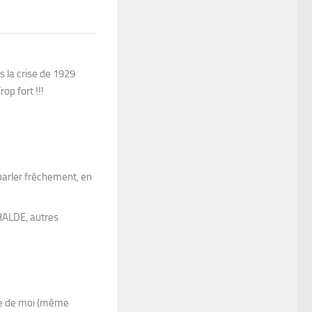
s la crise de 1929
op fort !!!
e parler frêchement, en
 HALDE, autres
ste de moi (même