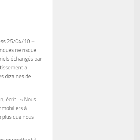
s 25/04/10 –
nques ne risque
rriels échangés par
tissement a
es dizaines de
, écrit : « Nous
mmobiliers à
é plus que nous