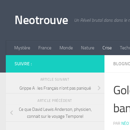
Skip to content
Neotrouve
Un Réveil brutal dans dans le
Mystère
France
Monde
Nature
Crise
Tech
SUIVRE :
BLOGN
ARTICLE SUIVANT
Gol
Grippe A : les Français n’ont pas paniqué
ARTICLE PRÉCÉDENT
ban
Ce que David Lewis Anderson, physicien,
connait sur le voyage Temporel
PAR
NÉO