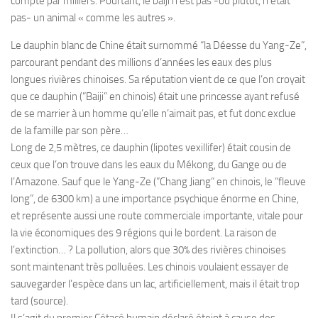
compte par milliers. Pourtant, le baiji n’est pas -ou plutôt, n’était
pas- un animal « comme les autres ».
Le dauphin blanc de Chine était surnommé “la Déesse du Yang-Ze”,
parcourant pendant des millions d’années les eaux des plus
longues rivières chinoises. Sa réputation vient de ce que l’on croyait
que ce dauphin (”Baiji” en chinois) était une princesse ayant refusé
de se marrier à un homme qu’elle n’aimait pas, et fut donc exclue
de la famille par son père…
Long de 2,5 mètres, ce dauphin (lipotes vexillifer) était cousin de
ceux que l’on trouve dans les eaux du Mékong, du Gange ou de
l’Amazone. Sauf que le Yang-Ze (”Chang Jiang” en chinois, le “fleuve
long”, de 6300 km) a une importance psychique énorme en Chine,
et représente aussi une route commerciale importante, vitale pour
la vie économiques des 9 régions qui le bordent. La raison de
l’extinction… ? La pollution, alors que 30% des rivières chinoises
sont maintenant très polluées. Les chinois voulaient essayer de
sauvegarder l’espèce dans un lac, artificiellement, mais il était trop
tard (source).
Il s’agit du premier Cétacé humain déclaré éteint à cause des