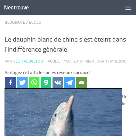
Neotrouve
Skip to content
BLOGNOTE
/
ECOLO
Le dauphin blanc de chine s’est éteint dans
l’indifférence générale
PAR
NÉO TROUVETOUT
· PUBLIÉ
17 MAI 2010
· MIS À JOUR
17 MAI 2010
Partagez cet article sur les réseaux sociaux !
On
le