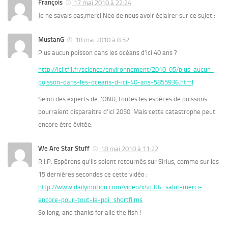
François
17 mai 2010 à 22:24
Je ne savais pas,merci Neo de nous avoir éclairer sur ce sujet :
MustanG
18 mai 2010 à 8:52
Plus aucun poisson dans les océans d’ici 40 ans ?
http://lci.tf1.fr/science/environnement/2010-05/plus-aucun-
poisson-dans-les-oceans-d-ici-40-ans-5855936.html
Selon des experts de l’ONU, toutes les espèces de poissons
pourraient disparaitre d’ici 2050. Mais cette catastrophe peut
encore être évitée.
We Are Star Stuff
18 mai 2010 à 11:22
R.I.P. Espérons qu’ils soient retournés sur Sirius, comme sur les
15 dernières secondes ce cette vidéo :
http://www.dailymotion.com/video/x4o3t6_salut-merci-
encore-pour-tout-le-poi_shortfilms
So long, and thanks for alle the fish !