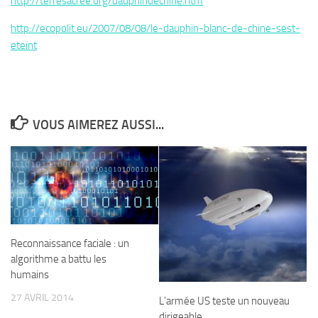
http://terresacree.org/dauphindechine.htm
http://ecopolit.eu/2007/08/08/le-dauphin-blanc-de-chine-sest-
eteint
VOUS AIMEREZ AUSSI...
Reconnaissance faciale : un
algorithme a battu les
humains
27 AVRIL 2014
L’armée US teste un nouveau
dirigeable