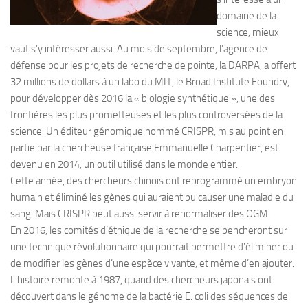
domaine de la
science, mieux
vaut s’y intéresser aussi. Au mois de septembre, l’agence de
défense pour les projets de recherche de pointe, la DARPA, a offert
32 millions de dollars à un labo du MIT, le Broad Institute Foundry,
pour développer dès 2016 la « biologie synthétique », une des
frontières les plus prometteuses et les plus controversées de la
science. Un éditeur génomique nommé CRISPR, mis au point en
partie par la chercheuse française Emmanuelle Charpentier, est
devenu en 2014, un outil utilisé dans le monde entier.
Cette année, des chercheurs chinois ont reprogrammé un embryon
humain et éliminé les gènes qui auraient pu causer une maladie du
sang. Mais CRISPR peut aussi servir à renormaliser des OGM.
En 2016, les comités d’éthique de la recherche se pencheront sur
une technique révolutionnaire qui pourrait permettre d’éliminer ou
de modifier les gènes d’une espèce vivante, et même d’en ajouter.
L’histoire remonte à 1987, quand des chercheurs japonais ont
découvert dans le génome de la bactérie E. coli des séquences de