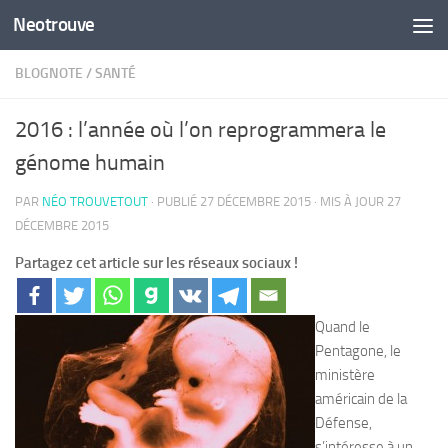
Neotrouve
Skip to content
BLOGNOTE
/
SANTÉ
2016 : l’année où l’on reprogrammera le
génome humain
PAR
NÉO TROUVETOUT
· PUBLIÉ
27 DÉCEMBRE 2015
· MIS À JOUR
27
DÉCEMBRE 2015
Partagez cet article sur les réseaux sociaux !
Quand le
Pentagone, le
ministère
américain de la
Défense,
s’intéresse à un