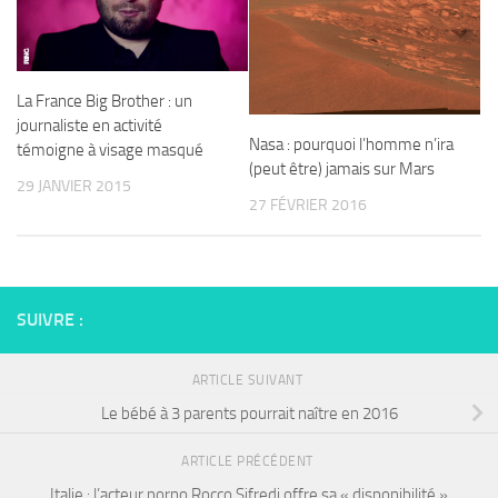
La France Big Brother : un
journaliste en activité
Nasa : pourquoi l’homme n’ira
témoigne à visage masqué
(peut être) jamais sur Mars
29 JANVIER 2015
27 FÉVRIER 2016
SUIVRE :
ARTICLE SUIVANT
Le bébé à 3 parents pourrait naître en 2016
ARTICLE PRÉCÉDENT
Italie : l’acteur porno Rocco Sifredi offre sa « disponibilité »