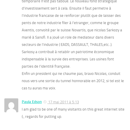
temporaire n’est pas taboue. Le nouveau fond strategique
d’investissement sert à cela. Ensuite il faut permetre à
l’industrie francaise de se renforcer plutôt que de laisser des
pents de notre industrie filer à l’etranger, comme le groupe
Aventis, convoité par le suisse Novartis, que nicolas Sarkozy a
marié à Sanofi. Il a joué un role de mediateur dans divers
secteurs de l’industrie ( EADS, DASSAULT, THALES,etc..).
Sarkosy a contribué à retablir un patriotime économique
indispensable à la survie des entreprises. Les usines font
parties de l’identité française.
Enfin un president qui ne chaume pas, bravo Nicolas, conduit
nous vers une sortie du tunnel honnorable en 2012, si tel est le
cas tu auras ma voix.
Paula Edson
17 mai 2011 à 5:13
I am glad to be one of many visitants on this great internet site
(:, regards for putting up.