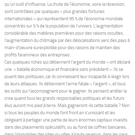
qu’un outil d’influence. La chute de l’économie, voire la récession,
sont contrôlées par quelques « plus grandes fortunes
internationales » qui représentent 95 % de l’économie mondiale
concentrés sur 5 % de la population de l’univers. L’augmentation
considérable des matières premières pour des raisons occultes,
l’augmentation du chômage par des délocalisations vers des pays à
main-d’oeuvre surexploitée pour des raisons de maintien des
profits faramineux des entreprises…
Ces quelques riches qui détiennent l’argent du monde « ont déclaré
une » bataille économique et financière sans précédent ». Ils se
jouent des politiques, car ils connaissent leur incapacité à réagir lors
de leurs attaques. Ils détiennent l’arme fatale « l’argent », et tous
les outils qui l’accompagnent pour le gagner. Ils pensent arrêter la
crise quand tous les grands responsables politiques et les futurs
élus auront mis pied à terre. Mais gagneront-ils cette bataille ? Non
si tous les peuples du monde font front en s’unissant et les
obligeant à partager une partie de leurs énormes capitaux investis
dans des placements spéculatifs, ou au fond de coffres bancaires,
dans l’immobilier des sites ou villes à hauts revenus, dans les pays