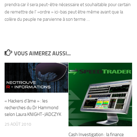
prendra car il sera peut-être nécessaire et souhaitable pour certain
de remettre de l' »ordre » ici-bas peut être même avant que la
colère du peuple ne parvienne à son terme …
VOUS AIMEREZ AUSSI...
« Hackers d’âme » : les
recherches du Dr Hammond
selon Laura KNIGHT-JADCZYK
25 AOÛT 2010
Cash Investigation : la finance