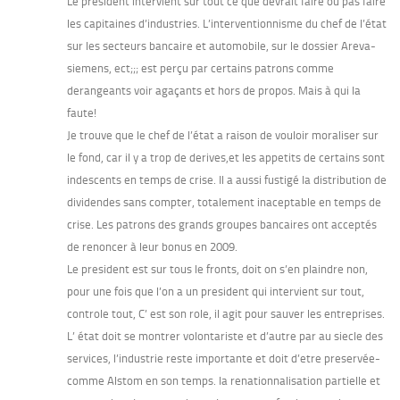
Le president intervient sur tout ce que devrait faire ou pas faire
les capitaines d’industries. L’interventionnisme du chef de l’état
sur les secteurs bancaire et automobile, sur le dossier Areva-
siemens, ect;;; est perçu par certains patrons comme
derangeants voir agaçants et hors de propos. Mais à qui la
faute!
Je trouve que le chef de l’état a raison de vouloir moraliser sur
le fond, car il y a trop de derives,et les appetits de certains sont
indescents en temps de crise. Il a aussi fustigé la distribution de
dividendes sans compter, totalement inaceptable en temps de
crise. Les patrons des grands groupes bancaires ont acceptés
de renoncer à leur bonus en 2009.
Le president est sur tous le fronts, doit on s’en plaindre non,
pour une fois que l’on a un president qui intervient sur tout,
controle tout, C’ est son role, il agit pour sauver les entreprises.
L’ état doit se montrer volontariste et d’autre par au siecle des
services, l’industrie reste importante et doit d’etre preservée-
comme Alstom en son temps. la renationnalisation partielle et