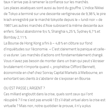
taux n’arrive pas à ramener la confiance sur les marchés.
Les places asiatiques sont aussi au bord du gouffre. L’indice Nikkei
de Tokyo a terminé sur une descente vertigineuse de 9,38 %, le pire
krach enregistré par le marché tokyoïte depuis le « lundi noir » de
1987.Les autres marchés d’Asie subissent la même descente aux
enfers. Séoul abandonne 9,4 %, Shanghai 4,25 %, Sydney 6,7 % et
Bombay 2,11 %.
La Bourse de Hong Kong a fini à – 4,8 % en clôture sur fond
d’inquiétudes sur l’économie. « C’est clairement la panique et celle-
ci va durer. Les marchés d’actions ont fondamentalement changé.
Vous n’avez pas besoin de monter dans un train qui peut s’écraser
brutalement n’importe quand », prophétise Clifford Bennett,
économiste en chef chez Sonray Capital Markets à Melbourne, en
exhortant ses clients à s’abstenir de s’exposer en Bourse.
OU EST PASSE L’ARGENT ?
Ces milliard engloutit dans la crise, quels sont ceux qui l’ont
récupéré ? Il ne s’est pas envolé ! Et s’il était virtuel alors la crise est
virtuelle ? Mais non, notre quotidien le prouve, il n’y a plus