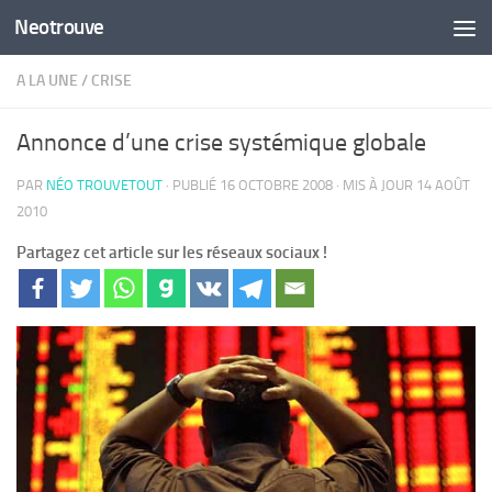
Neotrouve
Skip to content
A LA UNE
/
CRISE
Annonce d’une crise systémique globale
PAR
NÉO TROUVETOUT
· PUBLIÉ
16 OCTOBRE 2008
· MIS À JOUR
14 AOÛT
2010
Partagez cet article sur les réseaux sociaux !