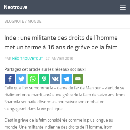
Neotrouve
Skip to content
BLOGNOTE
/
MONDE
Inde : une militante des droits de l’homme
met un terme à 16 ans de grève de la faim
PAR
NÉO TROUVETOUT
·
27 JANVIER 2019
Partagez cet article sur les réseaux sociaux !
Celle que l’on surnomme la « dame de fer de Manipur » vient de se
réalimenter ce mardi, après une grève de la faim de seize ans. Irom
Sharmila souhaite désormais poursuivre son combat en
s’engageant dans la vie politique.
C’est la grève de la faim considérée comme la plus longue au
monde. Une militante indienne des droits de l’Homme, Irom