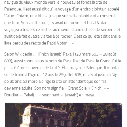
navigua du vieux monde vers le nouveau et fonda la cité de
Palenque. Il est aussi dit qu’il a voyagé d’un endroit lointain appelé
Valum Chivim, une étoile, jusque sur cette planète et a construit
une tour. Sous cette tour, il y avait un rocher, et Pacal Votan
voyagea à travers ce rocher au moyen d’une échelle de serpent, et
avait déjà fait quatre visites à ce rocher. C’est ce qui était dit dans le
livre perdu des récits de Pacal Votan… »
Selon Wikipedia : « K’inich Janaab’ Pakal I (23 mars 603 – 28 août
683), aussi connu sous le nom de Pacal II et de Pacal le Grand, fut le
plus célèbre souverain de la cité-État maya de Palenque. Il monta
sur le trône à l’âge de 12 ans le 29 juillet 615, et vécut jusqu’à l’âge
de 80 ans. Sa mère a dirigé la cité en attendant que son fils
devienne adulte. Son nom signifie « Grand Soleil (K’inich) – «
Bouclier » (Pakal) – « rayonnant » (Janaab’) en maya.