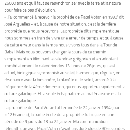
26000 ans et qu’il faut se resynchroniser avec la terre et la nature
pour faire ce pas d’évolution.
« J’ai commencé à recevoir la prophétie de Pacal Votan en 1993′ dit
José Argüelles « et, à cause de notre situation, c’est la dernière
prophétie que nous recevrons. La prophétie dit simplement que
nous sommes en train de vivre une erreur de temps, et qu’à cause
de cette erreur dans le temps nous vivons tous dans la Tour de
Babel. Mais nous pouvons changer le cours de ce chemin
simplement en éliminant le calendrier grégorien et en adoptant
immédiatement le calendrier des 13 lunes de 28 jours, qui est
actuel, biologique, synchronisé au soleil, harmonique, régulier, en
résonance avec la biosphère, la planète et le soleil, accordé à la
fréquence de la 4ème dimension, qui nous apportera rapidement la
culture galactique. Et la seule échappatoire au matérialisme est la
culture galactique.
La prophétie de Pacal Votan fut terminée le 22 janvier 1994 (jour
« 12 Graine »), la partie écrite de la prophétie fut reçue en une
période de 9 jours du 13 au 22 janvier. Ma communication
télépathique avec Pacal Votan n’avait pas duré plus de 30 secondes,