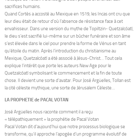
sacrifices humains.
Quand Cortès a accosté au Mexique en 1519, les Incas ont cru que
leur dieu était de retour d’où l’absence de résistance face à cet
envahisseur. Dans une version du mythe de Topiltzin- Quetzalcóatl,
le dieu s’est sacrifié lui-même sur un bûcher funéraire et son âme
s’est élevée dans le ciel pour prendre la forme de Vénus en tant
qu’étoile du matin. Après l’introduction du christianisme au
Mexique, Quetzalcóatl a été associé à Jésus-Christ… Tout cela
explique l’intérêt que porte les auteurs New Age pour le
Quetzalcóatl symbolisant le commencement et la fin de toute
chose. Il devient une sorte d’avatar. Pour José Argüelles, Tollan est
la cité céleste mythique, une sorte de Jérusalem Céleste…
LA PROPHETIE de PACAL VOTAN
José Argüelles nous raconte comment il a reçu
« télépathiquement » la prophétie de Pacal Votan
Pacal Votan dit d’aujourd’hui que notre processus biologique se
transforme, qu’il approche l’apogée d’un programme évolutif de