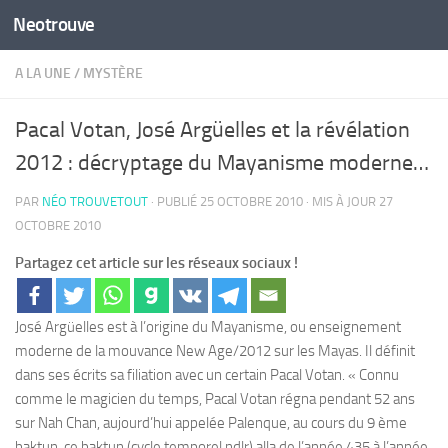
Neotrouve
Skip to content
A LA UNE
/
MYSTÈRE
Pacal Votan, José Argüelles et la révélation
2012 : décryptage du Mayanisme moderne…
PAR
NÉO TROUVETOUT
· PUBLIÉ
25 OCTOBRE 2010
· MIS À JOUR
27
OCTOBRE 2010
Partagez cet article sur les réseaux sociaux !
José Argüelles est à l’origine du Mayanisme, ou enseignement
moderne de la mouvance New Age/2012 sur les Mayas. Il définit
dans ses écrits sa filiation avec un certain Pacal Votan. « Connu
comme le magicien du temps, Pacal Votan régna pendant 52 ans
sur Nah Chan, aujourd’hui appelée Palenque, au cours du 9 ème
baktun, ce baktun (cycle temporel ndlr) alla de l’année 435 à l’année