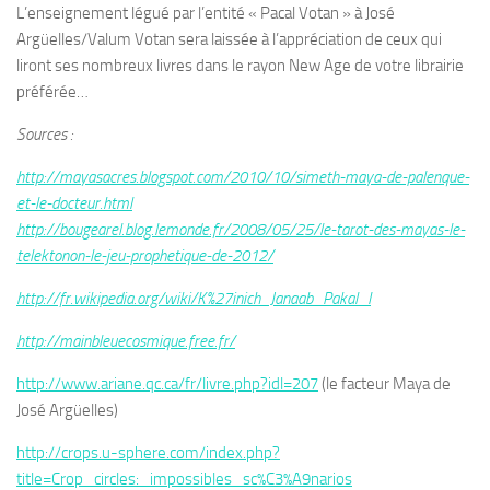
L’enseignement légué par l’entité « Pacal Votan » à José
Argüelles/Valum Votan sera laissée à l’appréciation de ceux qui
liront ses nombreux livres dans le rayon New Age de votre librairie
préférée…
Sources :
http://mayasacres.blogspot.com/2010/10/simeth-maya-de-palenque-
et-le-docteur.html
http://bougearel.blog.lemonde.fr/2008/05/25/le-tarot-des-mayas-le-
telektonon-le-jeu-prophetique-de-2012/
http://fr.wikipedia.org/wiki/K%27inich_Janaab_Pakal_I
http://mainbleuecosmique.free.fr/
http://www.ariane.qc.ca/fr/livre.php?idl=207
(le facteur Maya de
José Argüelles)
http://crops.u-sphere.com/index.php?
title=Crop_circles:_impossibles_sc%C3%A9narios