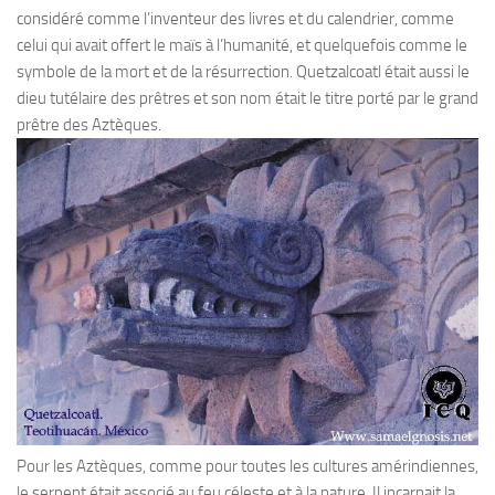
considéré comme l’inventeur des livres et du calendrier, comme
celui qui avait offert le maïs à l’humanité, et quelquefois comme le
symbole de la mort et de la résurrection. Quetzalcoatl était aussi le
dieu tutélaire des prêtres et son nom était le titre porté par le grand
prêtre des Aztèques.
Pour les Aztèques, comme pour toutes les cultures amérindiennes,
le serpent était associé au feu céleste et à la nature. Il incarnait la