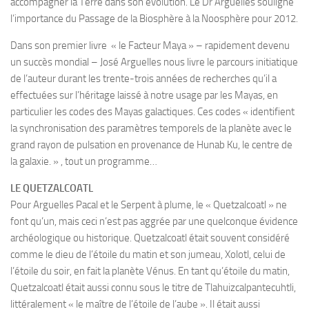
accompagner la Terre dans son évolution. Le Dr Arguelles souligne
l’importance du Passage de la Biosphère à la Noosphère pour 2012.
Dans son premier livre « le Facteur Maya » – rapidement devenu
un succès mondial – José Arguelles nous livre le parcours initiatique
de l’auteur durant les trente-trois années de recherches qu’il a
effectuées sur l’héritage laissé à notre usage par les Mayas, en
particulier les codes des Mayas galactiques. Ces codes « identifient
la synchronisation des paramètres temporels de la planète avec le
grand rayon de pulsation en provenance de Hunab Ku, le centre de
la galaxie. » , tout un programme…
LE QUETZALCOATL
Pour Arguelles Pacal et le Serpent à plume, le « Quetzalcoatl » ne
font qu’un, mais ceci n’est pas aggrée par une quelconque évidence
archéologique ou historique. Quetzalcoatl était souvent considéré
comme le dieu de l’étoile du matin et son jumeau, Xolotl, celui de
l’étoile du soir, en fait la planète Vénus. En tant qu’étoile du matin,
Quetzalcoatl était aussi connu sous le titre de Tlahuizcalpantecuhtli,
littéralement « le maître de l’étoile de l’aube ». Il était aussi