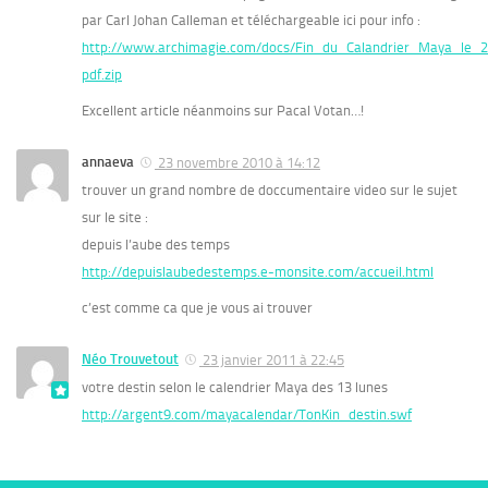
par Carl Johan Calleman et téléchargeable ici pour info :
http://www.archimagie.com/docs/Fin_du_Calandrier_Maya_le_
pdf.zip
Excellent article néanmoins sur Pacal Votan…!
annaeva
23 novembre 2010 à 14:12
trouver un grand nombre de doccumentaire video sur le sujet
sur le site :
depuis l’aube des temps
http://depuislaubedestemps.e-monsite.com/accueil.html
c’est comme ca que je vous ai trouver
Néo Trouvetout
23 janvier 2011 à 22:45
votre destin selon le calendrier Maya des 13 lunes
http://argent9.com/mayacalendar/TonKin_destin.swf