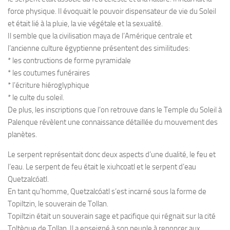
force physique. Il évoquait le pouvoir dispensateur de vie du Soleil
et était lié à la pluie, la vie végétale et la sexualité.
Il semble que la civilisation maya de l’Amérique centrale et
l’ancienne culture égyptienne présentent des similitudes:
* les contructions de forme pyramidale
* les coutumes funéraires
* l’écriture hiéroglyphique
* le culte du soleil.
De plus, les inscriptions que l’on retrouve dans le Temple du Soleil à
Palenque révèlent une connaissance détaillée du mouvement des
planètes.
Le serpent représentait donc deux aspects d’une dualité, le feu et
l’eau. Le serpent de feu était le xiuhcoatl et le serpent d’eau
Quetzalcóatl.
En tant qu’homme, Quetzalcóatl s’est incarné sous la forme de
Topiltzin, le souverain de Tollan.
Topiltzin était un souverain sage et pacifique qui régnait sur la cité
Toltèque de Tollan. Il a enseigné à son peuple à renoncer aux