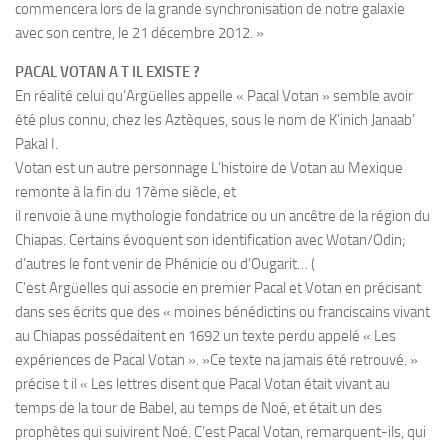
commencera lors de la grande synchronisation de notre galaxie
avec son centre, le 21 décembre 2012. »
PACAL VOTAN A T IL EXISTE ?
En réalité celui qu’Argüelles appelle « Pacal Votan » semble avoir
été plus connu, chez les Aztèques, sous le nom de K’inich Janaab’
Pakal I.
Votan est un autre personnage L’histoire de Votan au Mexique
remonte à la fin du 17ème siècle, et
il renvoie à une mythologie fondatrice ou un ancêtre de la région du
Chiapas. Certains évoquent son identification avec Wotan/Odin;
d’autres le font venir de Phénicie ou d’Ougarit… (
C’est Argüelles qui associe en premier Pacal et Votan en précisant
dans ses écrits que des « moines bénédictins ou franciscains vivant
au Chiapas possédaitent en 1692 un texte perdu appelé « Les
expériences de Pacal Votan ». »Ce texte na jamais été retrouvé. »
précise t il « Les lettres disent que Pacal Votan était vivant au
temps de la tour de Babel, au temps de Noé, et était un des
prophètes qui suivirent Noé. C’est Pacal Votan, remarquent-ils, qui