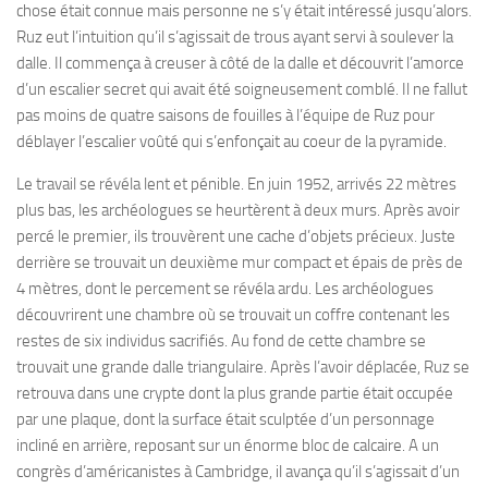
chose était connue mais personne ne s’y était intéressé jusqu’alors.
Ruz eut l’intuition qu’il s’agissait de trous ayant servi à soulever la
dalle. Il commença à creuser à côté de la dalle et découvrit l’amorce
d’un escalier secret qui avait été soigneusement comblé. Il ne fallut
pas moins de quatre saisons de fouilles à l’équipe de Ruz pour
déblayer l’escalier voûté qui s’enfonçait au coeur de la pyramide.
Le travail se révéla lent et pénible. En juin 1952, arrivés 22 mètres
plus bas, les archéologues se heurtèrent à deux murs. Après avoir
percé le premier, ils trouvèrent une cache d’objets précieux. Juste
derrière se trouvait un deuxième mur compact et épais de près de
4 mètres, dont le percement se révéla ardu. Les archéologues
découvrirent une chambre où se trouvait un coffre contenant les
restes de six individus sacrifiés. Au fond de cette chambre se
trouvait une grande dalle triangulaire. Après l’avoir déplacée, Ruz se
retrouva dans une crypte dont la plus grande partie était occupée
par une plaque, dont la surface était sculptée d’un personnage
incliné en arrière, reposant sur un énorme bloc de calcaire. A un
congrès d’américanistes à Cambridge, il avança qu’il s’agissait d’un