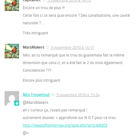
5 novembre 2010 à 14:15
Encore un trou de plus !!!
Cette fois ci ce sera quoi encore ? Des canalisations, une cavité
naturelle ?….
Trés intriguant
MarsMakers
5 novembre 2010 à 14:17
Néo, as tu remarqué que le trou du guatemala fait la même
dimension que celui ci, et a été fait le 2 du mois également.
Coincidences ???
Encore plus intriguant
Néo Trouvetout
5 novembre 2010 à 15:24
@MarsMakers
ah c curieux ça, j’avais pas remarqué !
autrement dossier + approfondi sur N.O.T pour ce trou
http://newsoftomorrow.org/spip.php?article9203
@+