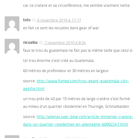
car ce cratere et sa circonférence, me semble vraiment nette.
toto
6 novembre 2010 à 17:17
en fait ce sont les locustes dans gear of war
nicoalba
7 novembre 2010 à 8:34
faux le trou du guatemala ne fait pas la même taille que celui si
Un trou énorme s’est créé au Guatemala.
60 mètres de profondeur et 30 mètres en largeur.
source:
http://www.fumed.com/trou-geant-guatemala-city-
agatha.html
un trou près de 40 par 15 mètres de large cratère s’est formé
au milieu d’un quartier résidentiel en Thuringe, Schmalkalden
source:
http://aliensx.over-blog.com/article-immense-cratere-
dans-un-quartier-residentiel-en-allemagne-60092247.html