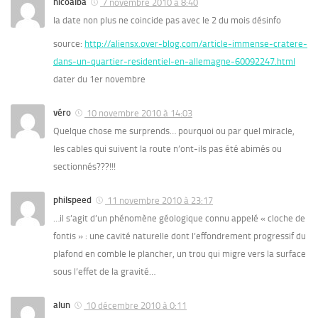
nicoalba
7 novembre 2010 à 8:40
la date non plus ne coincide pas avec le 2 du mois désinfo
source:
http://aliensx.over-blog.com/article-immense-cratere-
dans-un-quartier-residentiel-en-allemagne-60092247.html
dater du 1er novembre
véro
10 novembre 2010 à 14:03
Quelque chose me surprends… pourquoi ou par quel miracle,
les cables qui suivent la route n’ont-ils pas été abimés ou
sectionnés???!!!
philspeed
11 novembre 2010 à 23:17
…il s’agit d’un phénomène géologique connu appelé « cloche de
fontis » : une cavité naturelle dont l’effondrement progressif du
plafond en comble le plancher, un trou qui migre vers la surface
sous l’effet de la gravité…
alun
10 décembre 2010 à 0:11