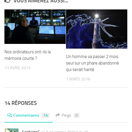
VOUS AIMEREZ AUSSI...
Nos ordinateurs ont-ils la
Un homme va passer 2 mois
mémoire courte ?
seul sur un phare abandonné
11 AVRIL 2015
qui serait hanté
1 MARS 2016
14 RÉPONSES
Commentaires
14
Pings
0
CapitaineC