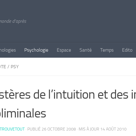
 monde d'après
nologies
Psychologie
Espace
Santé
Temps
Edito
OTE
/
PSY
tères de l’intuition et des
liminales
 TROUVETOUT
· PUBLIÉ
26 OCTOBRE 2008
· MIS À JOUR
14 AOÛT 2010