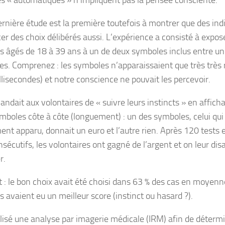
s « automatiques » n’impliquent pas la pensée consciente.
ernière étude est la première toutefois à montrer que des in
cer des choix délibérés aussi. L’expérience a consisté à exp
âgés de 18 à 39 ans à un de deux symboles inclus entre un
tes. Comprenez : les symboles n’apparaissaient que très très
llisecondes) et notre conscience ne pouvait les percevoir.
ndait aux volontaires de « suivre leurs instincts » en afficha
mboles côte à côte (longuement) : un des symboles, celui qui 
ent apparu, donnait un euro et l’autre rien. Après 120 tests e
sécutifs, les volontaires ont gagné de l’argent et on leur disa
r.
t : le bon choix avait été choisi dans 63 % des cas en moyenn
s avaient eu un meilleur score (instinct ou hasard ?).
ilisé une analyse par imagerie médicale (IRM) afin de détermi