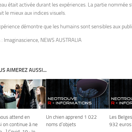
eau était activée durant les expériences. La partie nommée s
t le mieux aux indices visuels.
xpérience démontre que les humains sont sensibles aux publi
s : Imaginascience, NEWS AUSTRALIA
S AIMEREZ AUSSI...
nous attend en
Un chien apprend 1 022
Les Belge
i on continue à ne
noms d’objets
932 euros
re…] Covid-19 : le