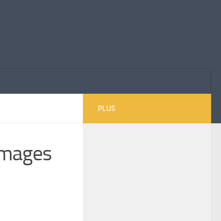
PLUS
 images