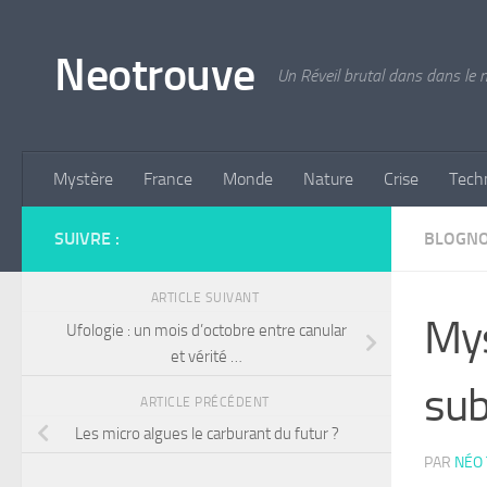
Skip to content
Neotrouve
Un Réveil brutal dans dans le
Mystère
France
Monde
Nature
Crise
Tech
SUIVRE :
BLOGN
ARTICLE SUIVANT
Mys
Ufologie : un mois d’octobre entre canular
et vérité …
sub
ARTICLE PRÉCÉDENT
Les micro algues le carburant du futur ?
PAR
NÉO