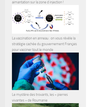
aimantation sur la zone d injection !
La vaccination en anneau : on vous révèle la
stratégie cachée du gouvernement Français
pour vacciner tout le monde
Le mystère des trovants, les « pierres
vivantes » de Roumanie