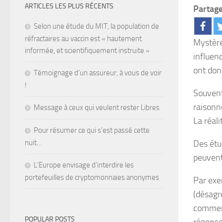
ARTICLES LES PLUS RÉCENTS
Partage
Selon une étude du MIT, la population de
réfractaires au vaccin est « hautement
Mystère
informée, et scientifiquement instruite »
influen
ont don
Témoignage d’un assureur, à vous de voir
!
Souvent
raisonn
Message à ceux qui veulent rester Libres
La réali
Pour résumer ce qui s’est passé cette
nuit…
Des étu
peuvent
L’Europe envisage d’interdire les
portefeuilles de cryptomonnaies anonymes
Par exem
(désagr
commenc
POPULAR POSTS