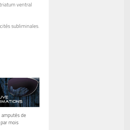
triatum ventral
cités subliminales.
s amputés de
 par mois