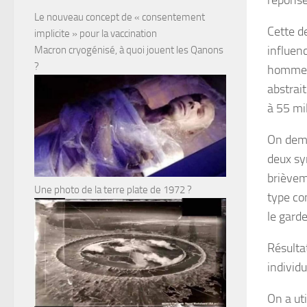
réponse
Le nouveau concept de « consentement
Cette d
implicite » pour la vaccination
influen
Macron cryogénisé, à quoi jouent les Qanons
?
hommes 
abstrai
à 55 mi
On dema
deux sy
brièvem
Une photo de la terre plate de 1972 ?
type con
le garde
Résulta
individu
On a ut