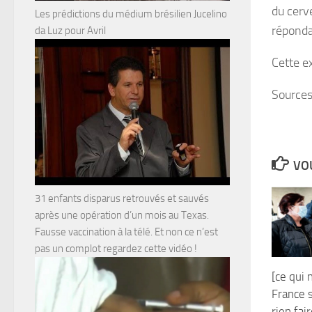
du cerv
Les prédictions du médium brésilien Jucelino
répondai
da Luz pour Avril
Cette e
Source
VOU
31 enfants disparus retrouvés et sauvés
après une opération d’un mois au Texas.
Fausse vaccination à la télé. Et non ce n’est
pas un complot regardez cette vidéo !
[ce qui 
France s
rien fai