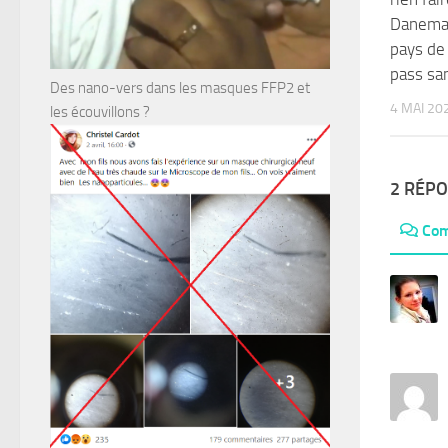
Danemar
pays de 
pass san
Des nano-vers dans les masques FFP2 et
4 MAI 20
les écouvillons ?
2 RÉP
Com