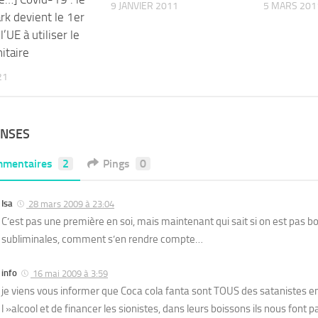
9 JANVIER 2011
5 MARS 201
k devient le 1er
l’UE à utiliser le
itaire
21
ONSES
mentaires
2
Pings
0
Isa
28 mars 2009 à 23:04
C’est pas une première en soi, mais maintenant qui sait si on est pas
subliminales, comment s’en rendre compte…
info
16 mai 2009 à 3:59
je viens vous informer que Coca cola fanta sont TOUS des satanistes e
l »alcool et de financer les sionistes, dans leurs boissons ils nous font