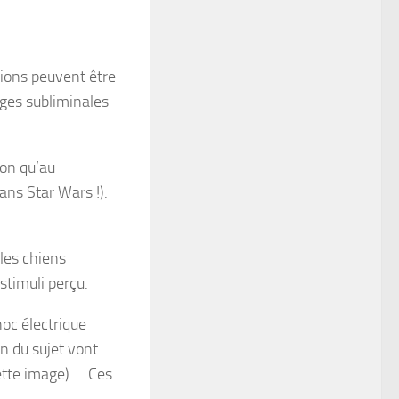
sions peuvent être
ages subliminales
ion qu’au
ans Star Wars !).
les chiens
stimuli perçu.
hoc électrique
n du sujet vont
ette image) … Ces