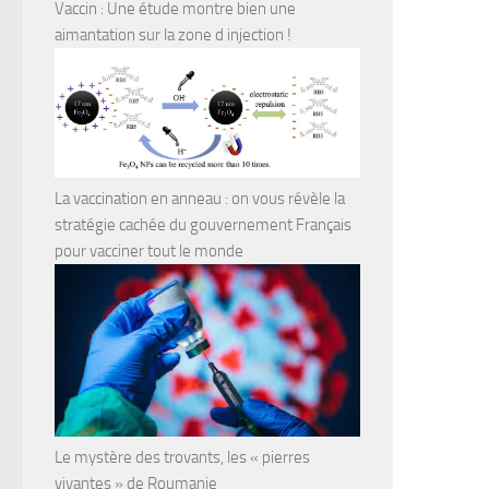
Vaccin : Une étude montre bien une
aimantation sur la zone d injection !
La vaccination en anneau : on vous révèle la
stratégie cachée du gouvernement Français
pour vacciner tout le monde
Le mystère des trovants, les « pierres
vivantes » de Roumanie