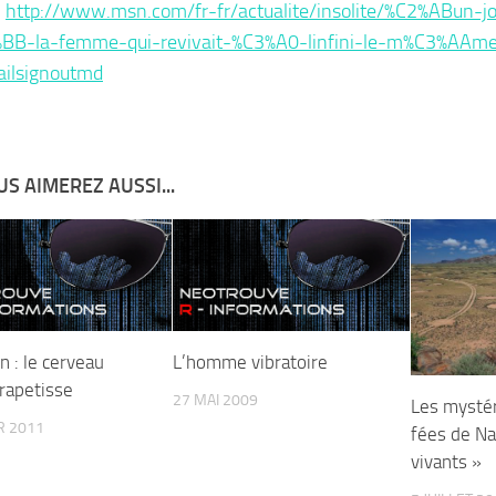
:
http://www.msn.com/fr-fr/actualite/insolite/%C2%ABun-j
%BB-la-femme-qui-revivait-%C3%A0-linfini-le-m%C3%AAme
ailsignoutmd
S AIMEREZ AUSSI...
n : le cerveau
L’homme vibratoire
rapetisse
27 MAI 2009
Les mystér
R 2011
fées de Na
vivants »