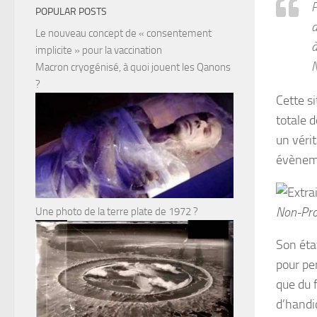
P
POPULAR POSTS
a
Le nouveau concept de « consentement
à
implicite » pour la vaccination
N
Macron cryogénisé, à quoi jouent les Qanons
?
Cette s
totale 
un vérit
évèneme
Non-Pro
Une photo de la terre plate de 1972 ?
Son éta
pour pe
que du f
d’handi