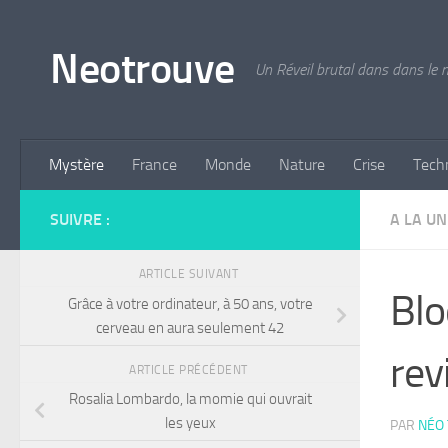
Skip to content
Neotrouve
Un Réveil brutal dans dans le
Mystère
France
Monde
Nature
Crise
Tech
SUIVRE :
A LA UN
ARTICLE SUIVANT
Blo
Grâce à votre ordinateur, à 50 ans, votre
cerveau en aura seulement 42
rev
ARTICLE PRÉCÉDENT
Rosalia Lombardo, la momie qui ouvrait
les yeux
PAR
NÉO