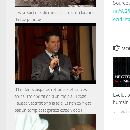
Source 
fin%C2
Les prédictions du médium brésilien Jucelino
ocid=m
da Luz pour Avril
VOU
31 enfants disparus retrouvés et sauvés
Evolutio
après une opération d’un mois au Texas.
humain 
Fausse vaccination à la télé. Et non ce n’est
pas un complot regardez cette vidéo !
7 FÉVRIE