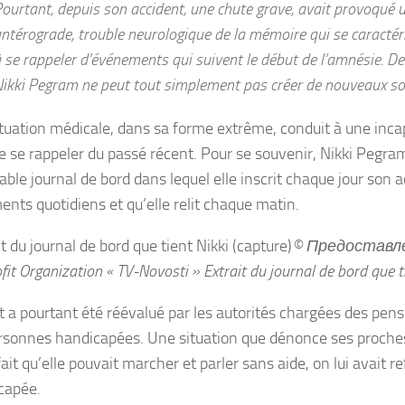
ourtant, depuis son accident, une chute grave, avait provoqué
ntérograde, trouble neurologique de la mémoire qui se caractéri
 se rappeler d’événements qui suivent le début de l’amnésie. De 
ikki Pegram ne peut tout simplement pas créer de nouveaux so
ituation médicale, dans sa forme extrême, conduit à une inca
de se rappeler du passé récent. Pour se souvenir, Nikki Pegra
able journal de bord dans lequel elle inscrit chaque jour son ac
nts quotidiens et qu’elle relit chaque matin.
© Предоставле
fit Organization « TV-Novosti »
Extrait du journal de bord que ti
t a pourtant été réévalué par les autorités chargées des pensi
rsonnes handicapées. Une situation que dénonce ses proches
ait qu’elle pouvait marcher et parler sans aide, on lui avait r
capée.