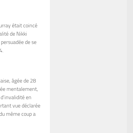
urray était coincé
lité de Nikki
 persuadée de se
4.
laise, âgée de 28
figée mentalement,
d’invalidité en
urtant vue déclarée
ui du même coup a