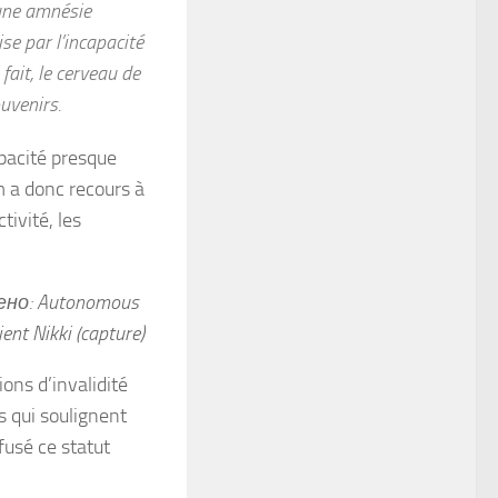
 une amnésie
se par l’incapacité
fait, le cerveau de
uvenirs.
pacité presque
m a donc recours à
tivité, les
но: Autonomous
ent Nikki (capture)
ons d’invalidité
 qui soulignent
efusé ce statut