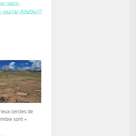
our-sans-
-jour/ar-AAe94rJ?
ieux cercles de
mibie sont «