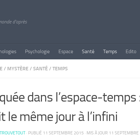
 monde d'après
nologies
Psychologie
Espace
Santé
Temps
Edito
E
/
MYSTÈRE
/
SANTÉ
/
TEMPS
quée dans l’espace-temps :
it le même jour à l’infini
 TROUVETOUT
· PUBLIÉ
11 SEPTEMBRE 2015
· MIS À JOUR
11 SEPTEMBRE