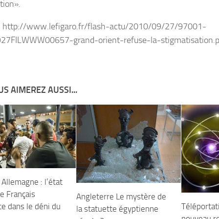
tion».
: http://www.lefigaro.fr/flash-actu/2010/09/27/97001-
27FILWWW00657-grand-orient-refuse-la-stigmatisation.
S AIMEREZ AUSSI...
 Allemagne : l’état
te Français
Angleterre Le mystère de
Téléportat
ce dans le déni du
la statuette égyptienne
nouveau r