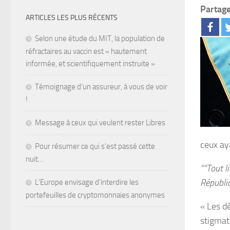
Partage
ARTICLES LES PLUS RÉCENTS
Selon une étude du MIT, la population de
réfractaires au vaccin est « hautement
informée, et scientifiquement instruite »
Témoignage d’un assureur, à vous de voir
!
Message à ceux qui veulent rester Libres
ceux ay
Pour résumer ce qui s’est passé cette
nuit…
““Tout l
Républi
L’Europe envisage d’interdire les
portefeuilles de cryptomonnaies anonymes
« Les dé
stigmat