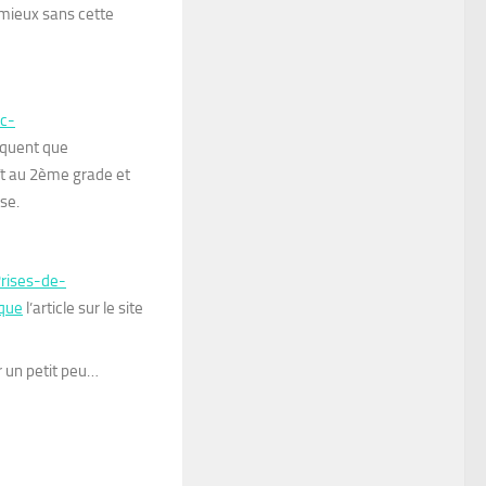
 mieux sans cette
nc-
liquent que
aît au 2ème grade et
se.
Prises-de-
ique
l’article sur le site
r un petit peu…