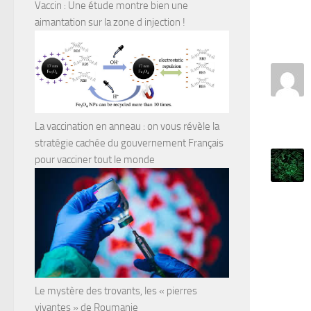
Vaccin : Une étude montre bien une
aimantation sur la zone d injection !
La vaccination en anneau : on vous révèle la
stratégie cachée du gouvernement Français
pour vacciner tout le monde
Le mystère des trovants, les « pierres
vivantes » de Roumanie