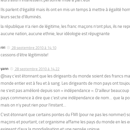
Ils parlent d’égalité mais ils ont en mis un temps à mettre à égalité
leurs secte d’illuminés.
la république n’a rien de légitime, les franc maçons n’ont plus, ils ne rep
aucune nation, aucune ethnie, leur idéologie est répugnante
riri
28 septembre 2010 à 14:10
cessons d’être légitimiste!
yann
28 septembre 2010 à 14:22
@say c’est étonnant que les dirigeants du monde soient des francs ma
monde entier est à feu et à sang. Les dirigeants de mon pays ont touj
ne s’est pas amélioré depuis son « indépendance ». D’ailleur beaucou
pays commence à dire que c’est une indépendance de nom… que la polit
mais on n’y peut rien pour l’instant…
C’est étonnant que certains pontes du FMI (pour ne pas les nommer) s
maçons et pourtant, cet organisme affame les pays du monde en les e
exigeant d’eux la mondialisation et une pensée unique…