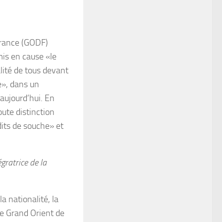
France (GODF)
mis en cause «le
alité de tous devant
ue», dans un
aujourd’hui. En
toute distinction
dits de souche» et
gratrice de la
a nationalité, la
le Grand Orient de