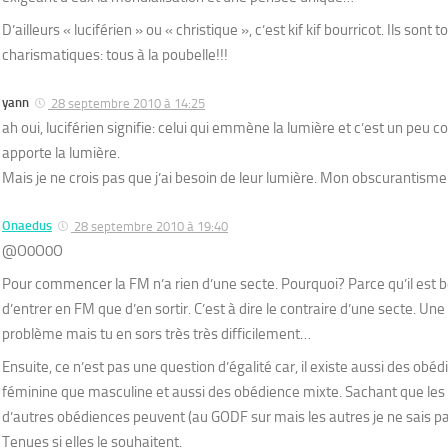
D’ailleurs « luciférien » ou « christique », c’est kif kif bourricot. Ils sont 
charismatiques: tous à la poubelle!!!
yann
28 septembre 2010 à 14:25
ah oui, luciférien signifie: celui qui emmène la lumière et c’est un peu c
apporte la lumière.
Mais je ne crois pas que j’ai besoin de leur lumière. Mon obscurantisme 
Onaedus
28 septembre 2010 à 19:40
@O0O0O
Pour commencer la FM n’a rien d’une secte. Pourquoi? Parce qu’il est 
d’entrer en FM que d’en sortir. C’est à dire le contraire d’une secte. Une
problème mais tu en sors très très difficilement…
Ensuite, ce n’est pas une question d’égalité car, il existe aussi des ob
féminine que masculine et aussi des obédience mixte. Sachant que l
d’autres obédiences peuvent (au GODF sur mais les autres je ne sais pa
Tenues si elles le souhaitent.