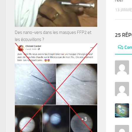
13 JANVI
Des nano-vers dans les masques FFP2 et
25 RÉ
les écouvillons ?
Com