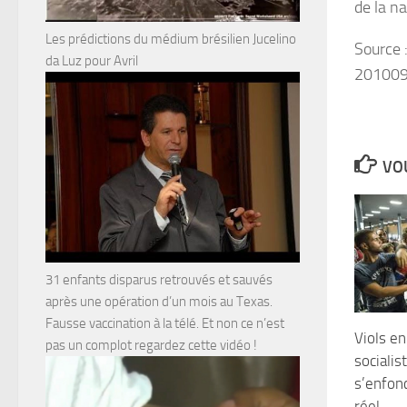
de la na
Les prédictions du médium brésilien Jucelino
Source 
da Luz pour Avril
201009
VOU
31 enfants disparus retrouvés et sauvés
après une opération d’un mois au Texas.
Fausse vaccination à la télé. Et non ce n’est
Viols en
pas un complot regardez cette vidéo !
socialis
s’enfon
réel