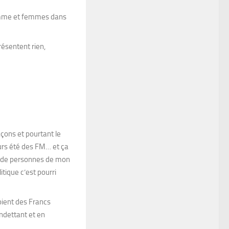
 homme et femmes dans
résentent rien,
çons et pourtant le
ours été des FM… et ça
p de personnes de mon
ique c’est pourri
oient des Francs
ndettant et en