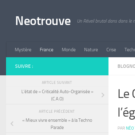
Skip to content
Neotrouve
Un Réveil brutal dans dans le
Mystère
France
Monde
Nature
Crise
Tech
SUIVRE :
BLOGN
ARTICLE SUIVANT
Le 
L’état de « Criticalité Auto-Organisée »
(C.A.O)
l’é
ARTICLE PRÉCÉDENT
« Mieux vivre ensemble » à la Techno
Parade
PAR
NÉO