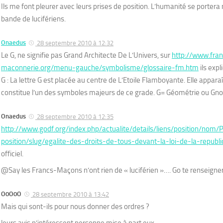
Ils me font pleurer avec leurs prises de position. L’humanité se portera
bande de lucifériens.
Onaedus
28 septembre 2010 à 12:32
Le G, ne signifie pas Grand Architecte De L’Univers, sur
http://www.fra
maconnerie.org/menu-gauche/symbolisme/glossaire-fm.htm
ils exp
G : La lettre G est placée au centre de L’Etoile Flamboyante. Elle appar
constitue l’un des symboles majeurs de ce grade. G= Géométrie ou Gno
Onaedus
28 septembre 2010 à 12:35
http://www.godf.org/index.php/actualite/details/liens/position/nom/
position/slug/egalite-des-droits-de-tous-devant-la-loi-de-la-republ
officiel.
@Say les Francs-Maçons n’ont rien de « luciférien »…. Go te renseigne
O0O0O
28 septembre 2010 à 13:42
Mais qui sont-ils pour nous donner des ordres ?
leurs avis n’intéressent personne mise à part eux