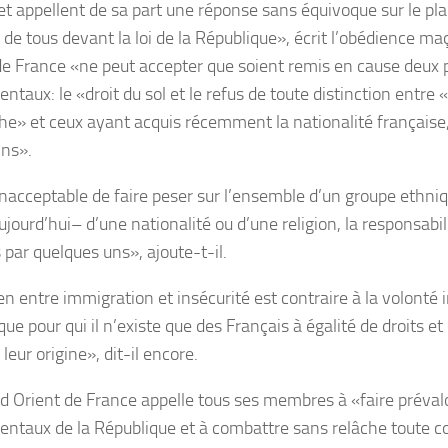
et appellent de sa part une réponse sans équivoque sur le pla
é de tous devant la loi de la République», écrit l’obédience 
de France «ne peut accepter que soient remis en cause deux 
taux: le «droit du sol et le refus de toute distinction entre 
he» et ceux ayant acquis récemment la nationalité française, 
ns».
t inacceptable de faire peser sur l’ensemble d’un groupe eth
jourd’hui– d’une nationalité ou d’une religion, la responsabil
par quelques uns», ajoute-t-il.
en entre immigration et insécurité est contraire à la volonté i
ue pour qui il n’existe que des Français à égalité de droits et
 leur origine», dit-il encore.
d Orient de France appelle tous ses membres à «faire prévaloi
ntaux de la République et à combattre sans relâche toute c