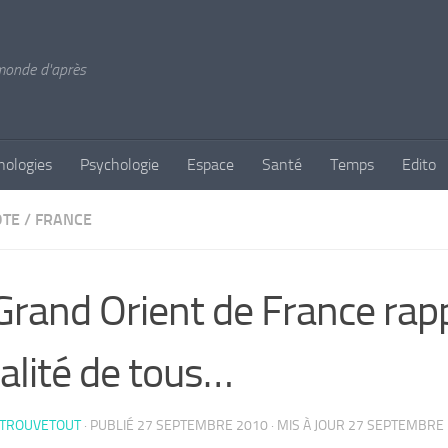
 monde d'après
nologies
Psychologie
Espace
Santé
Temps
Edito
OTE
/
FRANCE
Grand Orient de France rap
galité de tous…
 TROUVETOUT
· PUBLIÉ
27 SEPTEMBRE 2010
· MIS À JOUR
27 SEPTEMBRE