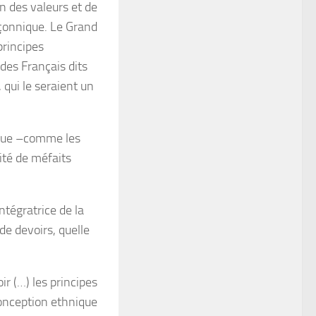
n des valeurs et de
maçonnique. Le Grand
principes
«des Français dits
qui le seraient un
nique –comme les
ité de méfaits
ntégratrice de la
 de devoirs, quelle
r (…) les principes
onception ethnique