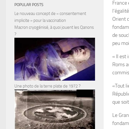
France 
POPULAR POSTS
l’égalit
Le nouveau concept de « consentement
Orient 
implicite » pour la vaccination
fondamen
Macron cryogénisé, à quoi jouent les Qanons
?
de souc
peu moi
« Il es
Roms au
commis 
«Tout li
Une photo de la terre plate de 1972 ?
Républiq
que soit
Le Gran
fondame