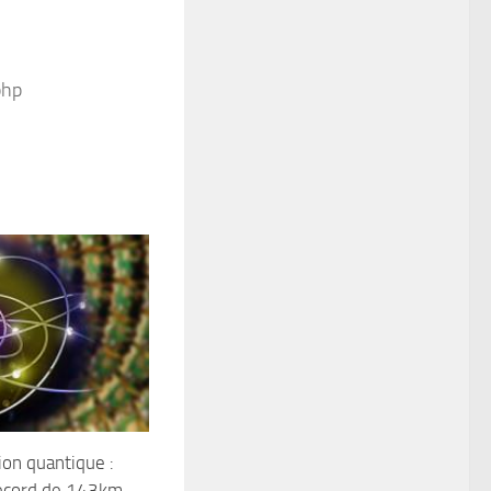
php
ion quantique :
ecord de 143km