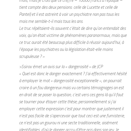
mois, mais je crois que ce chiffre – 10000 francs à l’époque –
tient compte des deux pensions: celle de Lucette et celle de
Pantel) et il est astreint à voir un psychiatre non pas tous les
mois me semble-t-il mais tous les ans.
Le truc répétaient-ils souvent c’était de dire qu’on entendait des
voix, qu’on était victime de phénomènes paranormaux, mais que
ce truc aurait été beaucoup plus difficile à réussir aujourd’hui, à
l’époque les psychiatres ou la législation était-elle moins
scrupuleuse ? »
>Ssirov émet un avis sur la « dangerosité » de JCP
« Quel est donc le danger exactement ? J’ai effectivement hésité
à employer le mot « dangerosité exceptionnelle », on pourrait
croire à un fou dangereux mais vu certains témoignages on est
en droit de se poser la question, c’est vers ces gens là qu’il faut
se tourner pour étayer cette thèse; personnellement si j’ai
employer cette expression c’est pour montrer que justement il
n’est pas facile de s’apercevoir que tout ceci est une fumisterie,
ce n’est pas un gourou ni une secte traditionnelle, aisément
identifiables, d’où le danger accru d’être pris dans son jeu. Je