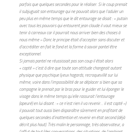
parfois que quelques secondes pour le réaliser. Si le coup prenait
il subjuguait son entourage qui ne pouvait alors que l’aduler un
peu plus en même temps que le dit entourage se disait : « putain
avec tous les pouvoirs qui entourent jean claude il vaut mieux se
tenir à carreaux car il pourrait nous arriver bien des choses à
nous même » Donc le principe était d’accepter sans discuter et
d’accréditer en fait le fond et la forme à savoir pantel être
exceptionnel.
Si jamais pantel ne réussissait pas son coup il était alors
« capté » c’est à dire que toute son attitude changeait autant
physique que psychique (yeux hagards, recroquevillé sur lui
même, voire dans l’impossibilité de se déplacer si bien que sa
compagne le prenait par le bras pour le guider et lui éponger le
visage dans le même temps qu’elle rassurait l’entourage
(apeuré) en lui disant : « ce n’est rien il va revenir… il est capté »)
il pouvait tout aussi bien disparaître sûrement en profitant de
quelques secondes d’inattention et revenir en état second (déjà
décrit plus haut). Très malin le personnage, très observateur, a
l’affut de tout (des conversations, des situations, de l’ambiant