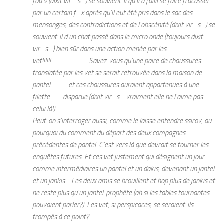
fou » (dixit vir… s…) se souvient-il qu’il a failli se faire fracasser
par un certain f…x après qu’il eut été pris dans le sac des
mensonges, des contradictions et de l’obscènité (dixit vir…s…) se
souvient-il d’un chat passé dans le micro onde (toujours dixit
vir…s…) bien sûr dans une action menée par les
vet!!!!!!…………………..Savez-vous qu’une paire de chaussures
translatée par les vet se serait retrouvée dans la maison de
pantel………..et ces chaussures auraient appartenues à une
filette……..disparue (dixit vir…s… vraiment elle ne l’aime pas
celui là!)
Peut-on s’interroger aussi, comme le laisse entendre ssirov, au
pourquoi du comment du départ des deux compagnes
précédentes de pantel. C’est vers là que devrait se tourner les
enquêtes futures. Et ces vet justement qui désignent un jour
comme intermédiaires un pantel et un dakis, devenant un jantel
et un jankis… Les deux amis se brouillent et hop plus de jankis et
ne reste plus qu’un jantel-prophète (ah si les tables tournantes
pouvaient parler?). Les vet, si perspicaces, se seraient-ils
trompés à ce point?