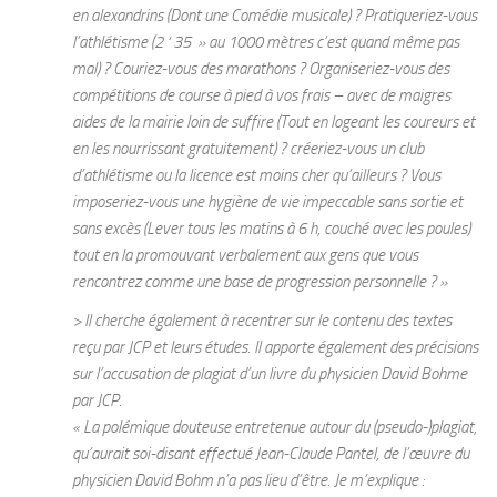
en alexandrins (Dont une Comédie musicale) ? Pratiqueriez-vous
l’athlétisme (2 ‘ 35 » au 1000 mètres c’est quand même pas
mal) ? Couriez-vous des marathons ? Organiseriez-vous des
compétitions de course à pied à vos frais – avec de maigres
aides de la mairie loin de suffire (Tout en logeant les coureurs et
en les nourrissant gratuitement) ? créeriez-vous un club
d’athlétisme ou la licence est moins cher qu’ailleurs ? Vous
imposeriez-vous une hygiène de vie impeccable sans sortie et
sans excès (Lever tous les matins à 6 h, couché avec les poules)
tout en la promouvant verbalement aux gens que vous
rencontrez comme une base de progression personnelle ? »
> Il cherche également à recentrer sur le contenu des textes
reçu par JCP et leurs études. Il apporte également des précisions
sur l’accusation de plagiat d’un livre du physicien David Bohme
par JCP.
« La polémique douteuse entretenue autour du (pseudo-)plagiat,
qu’aurait soi-disant effectué Jean-Claude Pantel, de l’œuvre du
physicien David Bohm n’a pas lieu d’être. Je m’explique :