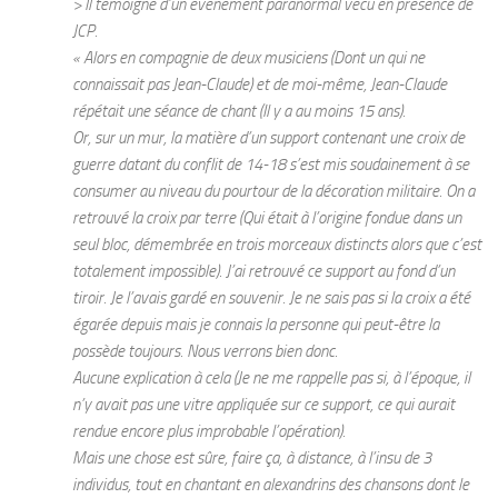
> Il témoigne d’un évènement paranormal vécu en présence de
JCP.
« Alors en compagnie de deux musiciens (Dont un qui ne
connaissait pas Jean-Claude) et de moi-même, Jean-Claude
répétait une séance de chant (Il y a au moins 15 ans).
Or, sur un mur, la matière d’un support contenant une croix de
guerre datant du conflit de 14-18 s’est mis soudainement à se
consumer au niveau du pourtour de la décoration militaire. On a
retrouvé la croix par terre (Qui était à l’origine fondue dans un
seul bloc, démembrée en trois morceaux distincts alors que c’est
totalement impossible). J’ai retrouvé ce support au fond d’un
tiroir. Je l’avais gardé en souvenir. Je ne sais pas si la croix a été
égarée depuis mais je connais la personne qui peut-être la
possède toujours. Nous verrons bien donc.
Aucune explication à cela (Je ne me rappelle pas si, à l’époque, il
n’y avait pas une vitre appliquée sur ce support, ce qui aurait
rendue encore plus improbable l’opération).
Mais une chose est sûre, faire ça, à distance, à l’insu de 3
individus, tout en chantant en alexandrins des chansons dont le