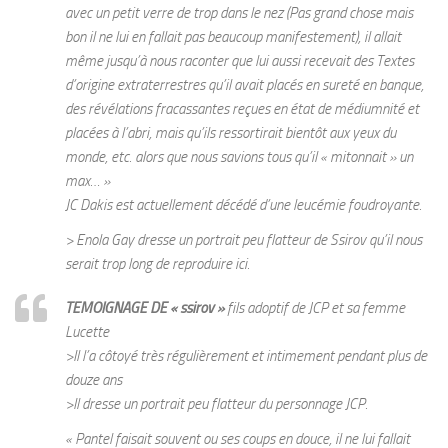
avec un petit verre de trop dans le nez (Pas grand chose mais
bon il ne lui en fallait pas beaucoup manifestement), il allait
même jusqu’à nous raconter que lui aussi recevait des Textes
d’origine extraterrestres qu’il avait placés en sureté en banque,
des révélations fracassantes reçues en état de médiumnité et
placées à l’abri, mais qu’ils ressortirait bientôt aux yeux du
monde, etc. alors que nous savions tous qu’il « mitonnait » un
max… »
JC Dakis est actuellement décédé d’une leucémie foudroyante.
> Enola Gay dresse un portrait peu flatteur de Ssirov qu’il nous
serait trop long de reproduire ici.
TEMOIGNAGE DE « ssirov »
fils adoptif de JCP et sa femme
Lucette
>Il l’a côtoyé très régulièrement et intimement pendant plus de
douze ans
>Il dresse un portrait peu flatteur du personnage JCP.
« Pantel faisait souvent ou ses coups en douce, il ne lui fallait