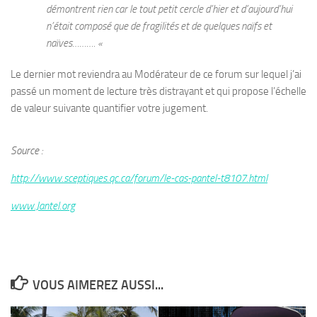
démontrent rien car le tout petit cercle d’hier et d’aujourd’hui
n’était composé que de fragilités et de quelques naïfs et
naïves………. «
Le dernier mot reviendra au Modérateur de ce forum sur lequel j’ai
passé un moment de lecture très distrayant et qui propose l’échelle
de valeur suivante quantifier votre jugement.
Source :
http://www.sceptiques.qc.ca/forum/le-cas-pantel-t8107.html
www.Jantel.org
VOUS AIMEREZ AUSSI...