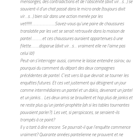
mensonges, des contradictions et de l’obscènité (dixit vir…s…) se
souvient-il d’un chat passé dans le micro onde (toujours dixit
vir…s…) bien sûr dans une action menée par les
vet!!!!!!…………………..Savez-vous qu’une paire de chaussures
translatée par les vet se serait retrouvée dans la maison de
pantel………..et ces chaussures auraient appartenues à une
filette……..disparue (dixit vir…s… vraiment elle ne l’aime pas
celui là!)
Peut-on s’interroger aussi, comme le laisse entendre ssirov, au
pourquoi du comment du départ des deux compagnes
précédentes de pantel. C’est vers là que devrait se tourner les
enquêtes futures. Et ces vet justement qui désignent un jour
comme intermédiaires un pantel et un dakis, devenant un jantel
et un jankis… Les deux amis se brouillent et hop plus de jankis et
ne reste plus qu’un jantel-prophète (ah si les tables tournantes
pouvaient parler?). Les vet, si perspicaces, se seraient-ils
trompés à ce point?
Il y a tant à dire encore. Se pourrait-il que l’enquête commence
vraiment? Quarante années pantelienne ne prouvent et ne