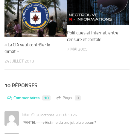
Politiques et Internet, entre
censure et contôle …
« La CIA veut contrôler le
7 MAI 2009
climat »
24 JUILLET 2013
10 RÉPONSES
Commentaires
10
Pings
0
blue
20 octobre 2010 à 10:26
PANTEL—–>Victime du pro jet blu e beam?