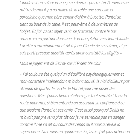
Claude est en colère et que je ne devrais pas rester.A environ un
mètre de moi il y a au milieu de la table une corbeille en
porcelaine que mon père venait d’offrir à Lucette, Pantel se
tient au bout de la table, il est peut-être à deux mètres de
l’objet. Et j’ai vu cet objet venir se fracasser contre le bar
américain en partant dans une direction plutôt vers Jean-Claude.
Lucette a immédiatement dit à Jean-Claude de se calmer, et je
suis parti presque aussitôt après avoir constaté les dégâts »
Mais le jugement de Ssirov sur JCP semble clair.
« J’ai toujours été quelqu’un d’équilibré psychologiquement et
mon caractère indépendant m’a donc sauvé. Je n’ai d’ailleurs pas
attendu de quitter le cercle de Pantel pour me poser des
questions. Mais j’avais beau m’interroger tout semblait tenir la
route pour moi, si bien entendu on accordait sa confiance à ce
que disaient Pantel et ses amis. C’est aussi pourquoi Dakis ne
m’avait pas prévenu plus tôt car je ne semblais pas en danger,
comme il me l’a dit au cours des repas où il nous a révélé la
supercherie. Du moins en apparence. Si j’avais fait plus attention