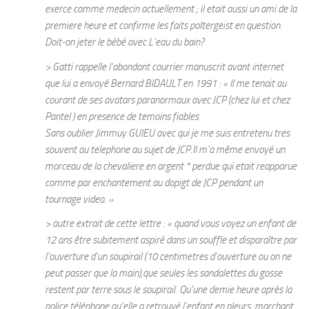
exerce comme medecin actuellement ; il etait aussi un ami de la
premiere heure et confirme les faits poltergeist en question.
Doit-on jeter le bébé avec L’eau du bain?
> Gatti rappelle l’abondant courrier manuscrit avant internet
que lui a envoyé Bernard BIDAULT en 1991 :
« Il me tenait au
courant de ses avatars paranormaux avec JCP (chez lui et chez
Pantel ) en presence de temoins fiables
Sans oublier Jimmuy GUIEU avec qui je me suis entretenu tres
souvent au telephone au sujet de JCP.Il m’a même envoyé un
morceau de la chevaliere en argent * perdue qui etait reapparue
comme par enchantement au dopigt de JCP pendant un
tournage video. »
> autre extrait de cette lettre :
« quand vous voyez un enfant de
12 ans être subitement aspiré dans un souffle et disparaître par
l’ouverture d’un soupirail (10 centimetres d’ouverture ou on ne
peut passer que la main),que seules les sandalettes du gosse
restent par terre sous le soupirail. Qu’une demie heure après la
police téléphone qu’elle a retrouvé l’enfant en pleurs, marchant