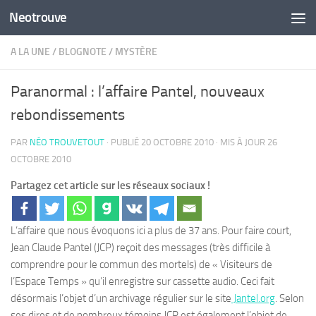
Neotrouve
Skip to content
A LA UNE
/
BLOGNOTE
/
MYSTÈRE
Paranormal : l’affaire Pantel, nouveaux
rebondissements
PAR
NÉO TROUVETOUT
· PUBLIÉ
20 OCTOBRE 2010
· MIS À JOUR
26
OCTOBRE 2010
Partagez cet article sur les réseaux sociaux !
L’affaire que nous évoquons ici a plus de 37 ans. Pour faire court,
Jean Claude Pantel (JCP) reçoit des messages (très difficile à
comprendre pour le commun des mortels) de « Visiteurs de
l’Espace Temps » qu’il enregistre sur cassette audio. Ceci fait
désormais l’objet d’un archivage régulier sur le site
Jantel.org
. Selon
ses dires et de nombreux témoins JCP est également l’objet de