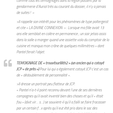
comme tous les témoignages dans la région passent par la
gendarmerie d’Auriol très au courant du dossier, il n’y a jamais
de suites ! »
>Il rappelle son intérêt pour les phénomènes de type poltergeist
et cite « LA DIVINE CONNEXION » : Lorsque ma fille avait 13
ans elle semblait en colère en permanence ; un soir jetais assis
dans la salle a manger quand une assiette vola du comptoir de la
cuisine et manqua mon crâne de quelques millimètres » dont
Pantel ferait l’objet.
TEMOIGNAGE DE « trouvésurlilith2 » (un ancien qui a cotoyé
JCP « de près »)
Pour lui qui a également cotoyé JCP c’est un cas
de « dédoublement de personnalité ».
>Il dresse un portrait peu flatteur de JCP.
« Pantel n’a-t-il point reconnu devant l’une de ses dernières
compagnes qu’il avait inventé bien des choses et qu’il « était
fou » (dixit vir… s…) se souvient-il qu’il a failli se faire fracasser
par un certain f…x après qu’il eut été pris dans le sac des