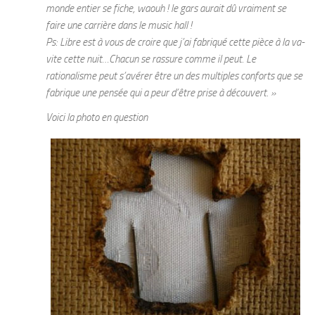
monde entier se fiche, waouh ! le gars aurait dû vraiment se
faire une carrière dans le music hall !
Ps: Libre est à vous de croire que j’ai fabriqué cette pièce à la va-
vite cette nuit…Chacun se rassure comme il peut. Le
rationalisme peut s’avérer être un des multiples conforts que se
fabrique une pensée qui a peur d’être prise à découvert. »
Voici la photo en question