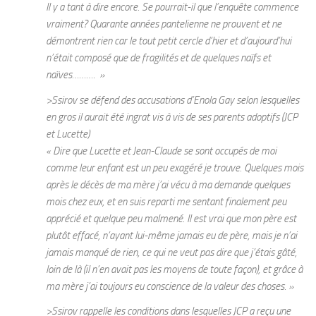
Il y a tant à dire encore. Se pourrait-il que l’enquête commence
vraiment? Quarante années pantelienne ne prouvent et ne
démontrent rien car le tout petit cercle d’hier et d’aujourd’hui
n’était composé que de fragilités et de quelques naïfs et
naïves………. »
>Ssirov se défend des accusations d’Enola Gay selon lesquelles
en gros il aurait été ingrat vis à vis de ses parents adoptifs (JCP
et Lucette)
« Dire que Lucette et Jean-Claude se sont occupés de moi
comme leur enfant est un peu exagéré je trouve. Quelques mois
après le décès de ma mère j’ai vécu à ma demande quelques
mois chez eux, et en suis reparti me sentant finalement peu
apprécié et quelque peu malmené. Il est vrai que mon père est
plutôt effacé, n’ayant lui-même jamais eu de père, mais je n’ai
jamais manqué de rien, ce qui ne veut pas dire que j’étais gâté,
loin de là (il n’en avait pas les moyens de toute façon), et grâce à
ma mère j’ai toujours eu conscience de la valeur des choses. »
>Ssirov rappelle les conditions dans lesquelles JCP a reçu une