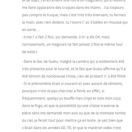
(A se sujet, j’ai eu affaire une fois a un magiciens, qui a réussi a
me faire apparaitre des truques dans les mains… J’ai toujours
pas compris le truque, mais c’est très très énervant; tu fermes
la main, avec rien dedans, tu l’ouvre t’ as 3 balles en mousse qui
en sorte….
-Il me l’ a fait 2 fois, sur demande. Il m’ a dis OK, mais
normalement, un magicien ne fait jamais 2 fois le même tour
de suite.)
-Dans le doc de Guieu, malgré la caméra qui a visiblement été
très présente pour le tourné, et le fait que Guieu affirme qu’il a
été témoin de nombreuse chose, rien de probant n’ a été filmé.
-Si le phénomène était si courant et avec autant de témoins,
pourquoi n’ont ils pas chercher a filmé; en effet, si
fréquemment, quelqu’un bouffe mes chips et bois mon coca
dans le frigo, et que la possibilité qu’une chaise traverse la
pièce sans me demandé mon avis ou que de la monnaie tombe
du ciel; je ferait tout pour mettre ça en boite. Je sait bien que
c’était dans les années 60-70, et que le matériel vidéo n’est