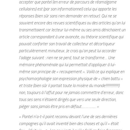
accepter que pantel (en erreur de parcours de réamalgame
cellulaires) est (par son informationnel) celui qui apporte les
réponses (bien sûr sans rien demander en retour). Qui ne se
souvient encore des revues scientifiques ou des articles qu’on lui
transmettaient car lecteur lui-même ou ses amis dénichaient un
article correspondant à une avancée, ou théorie scientifique qui
pouvait conforter son travail de collecteur et décortiqueur
particulièrement minutieux. Je crois qu’on peut lui accorder
l’adage suivant : rien ne se perd, tout se transforme… Une
mémoire phénoménale qui lui permettait d’appliquer à lui-
même son principe de « recoupement ». Voilà ce qui explique en
psychomorphologie son expression physique de « chien battu »
et triste (bien sûr il portait toute la misère du monde!!!!!!!!!!!!!!!)
non, toujours à l’affut pour ne jamais commettre d’erreur, donc
tous ses sens n’étaient dirigés que vers une seule direction,
piéger sans jamais être pris en défaut…………… »
« Pantel n’a-t-il point reconnu devant l’une de ses dernières
compagnes qu’il avait inventé bien des choses et qu’il « était