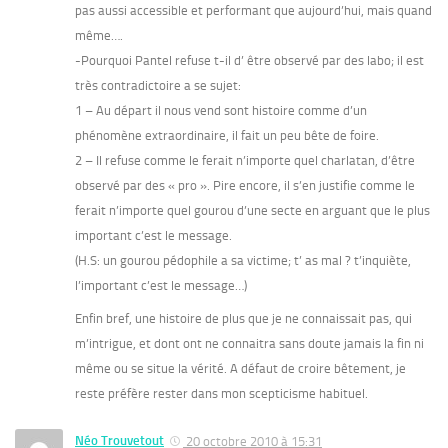
pas aussi accessible et performant que aujourd’hui, mais quand
même….
-Pourquoi Pantel refuse t-il d’ être observé par des labo; il est
très contradictoire a se sujet:
1 – Au départ il nous vend sont histoire comme d’un
phénomène extraordinaire, il fait un peu bête de foire.
2 – Il refuse comme le ferait n’importe quel charlatan, d’être
observé par des « pro ». Pire encore, il s’en justifie comme le
ferait n’importe quel gourou d’une secte en arguant que le plus
important c’est le message.
(H.S: un gourou pédophile a sa victime; t’ as mal ? t’inquiète,
l’important c’est le message…)
Enfin bref, une histoire de plus que je ne connaissait pas, qui
m’intrigue, et dont ont ne connaitra sans doute jamais la fin ni
même ou se situe la vérité. A défaut de croire bêtement, je
reste préfère rester dans mon scepticisme habituel.
Néo Trouvetout
20 octobre 2010 à 15:31