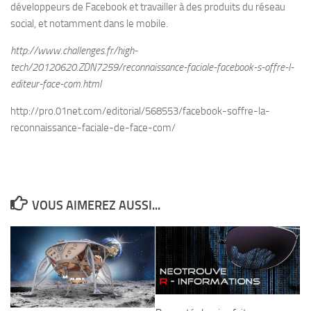
développeurs de Facebook et travailler à des produits du réseau
social, et notamment dans le mobile.
http://www.challenges.fr/high-
tech/20120620.ZDN7259/reconnaissance-faciale-facebook-s-offre-l-
editeur-face-com.html
http://pro.01net.com/editorial/568553/facebook-soffre-la-
reconnaissance-faciale-de-face-com/
VOUS AIMEREZ AUSSI...