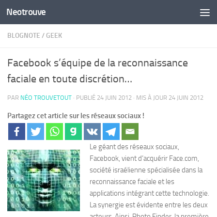
Neotrouve
Skip to content
BLOGNOTE
/
GEEK
Facebook s’équipe de la reconnaissance
faciale en toute discrétion…
PAR
NÉO TROUVETOUT
· PUBLIÉ
24 JUIN 2012
· MIS À JOUR
24 JUIN 2012
Partagez cet article sur les réseaux sociaux !
Le géant des réseaux sociaux,
Facebook, vient d’acquérir Face.com,
société israélienne spécialisée dans la
reconnaissance faciale et les
applications intégrant cette technologie.
La synergie est évidente entre les deux
acteurs. Ainsi, Photo Finder, la première