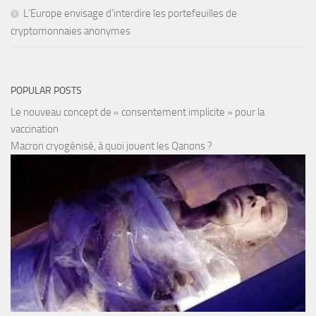
L’Europe envisage d’interdire les portefeuilles de
cryptomonnaies anonymes
POPULAR POSTS
Le nouveau concept de « consentement implicite » pour la
vaccination
Macron cryogénisé, à quoi jouent les Qanons ?