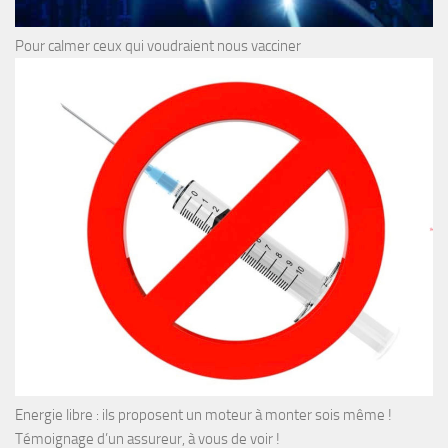
Pour calmer ceux qui voudraient nous vacciner
Energie libre : ils proposent un moteur à monter sois même !
Témoignage d’un assureur, à vous de voir !