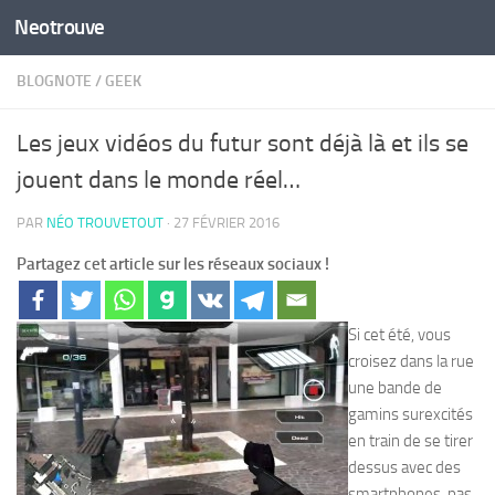
Neotrouve
Skip to content
BLOGNOTE
/
GEEK
Les jeux vidéos du futur sont déjà là et ils se
jouent dans le monde réel…
PAR
NÉO TROUVETOUT
·
27 FÉVRIER 2016
Partagez cet article sur les réseaux sociaux !
Si cet été, vous
croisez dans la rue
une bande de
gamins surexcités
en train de se tirer
dessus avec des
smartphones, pas