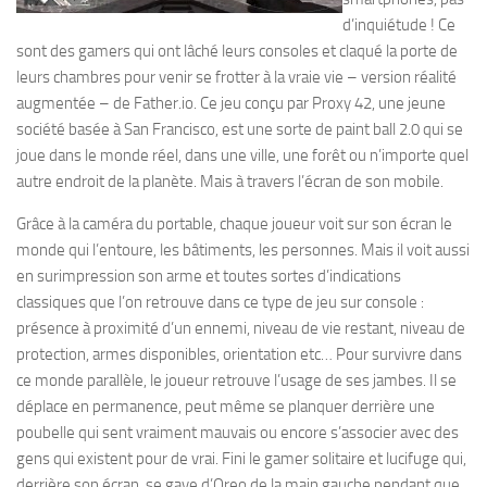
d’inquiétude ! Ce
sont des gamers qui ont lâché leurs consoles et claqué la porte de
leurs chambres pour venir se frotter à la vraie vie – version réalité
augmentée – de Father.io. Ce jeu conçu par Proxy 42, une jeune
société basée à San Francisco, est une sorte de paint ball 2.0 qui se
joue dans le monde réel, dans une ville, une forêt ou n’importe quel
autre endroit de la planète. Mais à travers l’écran de son mobile.
Grâce à la caméra du portable, chaque joueur voit sur son écran le
monde qui l’entoure, les bâtiments, les personnes. Mais il voit aussi
en surimpression son arme et toutes sortes d’indications
classiques que l’on retrouve dans ce type de jeu sur console :
présence à proximité d’un ennemi, niveau de vie restant, niveau de
protection, armes disponibles, orientation etc… Pour survivre dans
ce monde parallèle, le joueur retrouve l’usage de ses jambes. Il se
déplace en permanence, peut même se planquer derrière une
poubelle qui sent vraiment mauvais ou encore s’associer avec des
gens qui existent pour de vrai. Fini le gamer solitaire et lucifuge qui,
derrière son écran, se gave d’Oreo de la main gauche pendant que